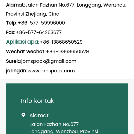
Alamat:
Jalan Fazhan No.677, Longgang, Wenzhou,
Provinsi Zhejiang, Cina
Telp:
+86-577-59996000
Fax:
+86-577-64263677
Aplikasi apa
:+86-13868650529
Wechat wechat:
+86-13868650529
Surel:
zjbmspack@gmail.com
jaringan:
www.bmspack.com
Info kontak
Alamat

Jalan Fazhan No.677,
Longgang, Wenzhou, Provinsi