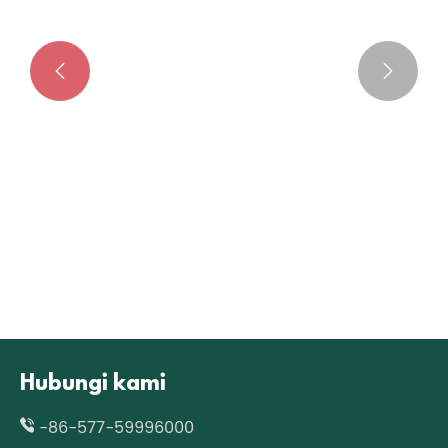


Hubungi kami
-86-577-59996000